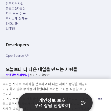
정부지원사업
블로그&자료실
자주 묻는 질문
회사소개 & 채용
ENGLISH
日本語
Developers
OpenSource API
오늘보다 더 나은 내일을 만드는 사람들
개인정보처리방침
|
서비스 이용약관
우리는 사이트 트래픽을 분석하고 더 나은 서비스 환경을 제공하
○ 개인정보보호 컴플라이언스를 선도하겠습니다.
기 위하여 필수 쿠키를 사용합니다. 쿠키는 귀하를 식별할 수 없
○ 정보주체의 권리를 보장하겠습니다.
습니다.
○ 기업의 개인정보보호를 위한 효율적 관리를 보장하겠습니다.
이 사이트를 계속 사용하면 쿠키 사용에 동의하게 됩니다. 귀하는
OK
개인정보 보호
웹브라우져 설정에서 언제든지 쿠키를 삭제 할 수있습니다.
무료 상담 신청하기
자세한 방법은 “개인정보처리방침” 을 참고하세요. →
개인정보처
X