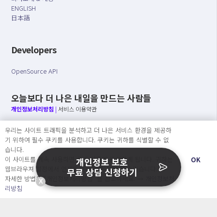
ENGLISH
日本語
Developers
OpenSource API
오늘보다 더 나은 내일을 만드는 사람들
개인정보처리방침
|
서비스 이용약관
○ 개인정보보호 컴플라이언스를 선도하겠습니다.
우리는 사이트 트래픽을 분석하고 더 나은 서비스 환경을 제공하
○ 정보주체의 권리를 보장하겠습니다.
기 위하여 필수 쿠키를 사용합니다. 쿠키는 귀하를 식별할 수 없
○ 기업의 개인정보보호를 위한 효율적 관리를 보장하겠습니다.
습니다.
이 사이트를 계속 사용하면 쿠키 사용에 동의하게 됩니다. 귀하는
OK
개인정보 보호
웹브라우져 설정에서 언제든지 쿠키를 삭제 할 수있습니다.
무료 상담 신청하기
자세한 방법은 “개인정보처리방침” 을 참고하세요. →
개인정보처
X
Copyright Ⓒ
리방침
2026 O.NE PEOPLE Co., Ltd. All rights reserved.