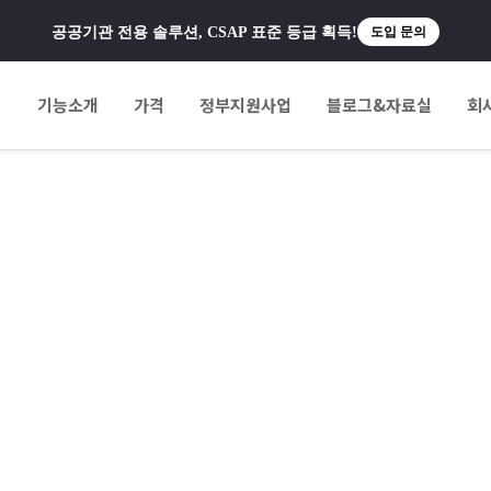
공공기관 전용 솔루션, CSAP 표준 등급 획득!
도입 문의
팅
기능소개
가격
정부지원사업
블로그&자료실
회