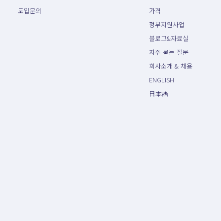
도입문의
가격
정부지원사업
블로그&자료실
자주 묻는 질문
회사소개 & 채용
ENGLISH
日本語