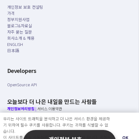
개인정보 보호 컨설팅
가격
정부지원사업
블로그&자료실
자주 묻는 질문
회사소개 & 채용
ENGLISH
日本語
Developers
OpenSource API
오늘보다 더 나은 내일을 만드는 사람들
개인정보처리방침
|
서비스 이용약관
우리는 사이트 트래픽을 분석하고 더 나은 서비스 환경을 제공하
○ 개인정보보호 컴플라이언스를 선도하겠습니다.
기 위하여 필수 쿠키를 사용합니다. 쿠키는 귀하를 식별할 수 없
○ 정보주체의 권리를 보장하겠습니다.
습니다.
○ 기업의 개인정보보호를 위한 효율적 관리를 보장하겠습니다.
이 사이트를 계속 사용하면 쿠키 사용에 동의하게 됩니다. 귀하는
OK
개인정보 보호