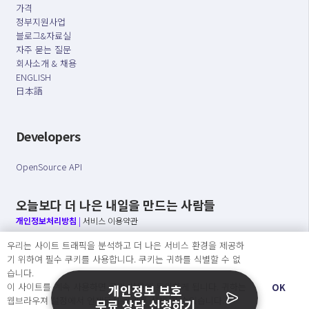
가격
정부지원사업
블로그&자료실
자주 묻는 질문
회사소개 & 채용
ENGLISH
日本語
Developers
OpenSource API
오늘보다 더 나은 내일을 만드는 사람들
개인정보처리방침
|
서비스 이용약관
우리는 사이트 트래픽을 분석하고 더 나은 서비스 환경을 제공하
○ 개인정보보호 컴플라이언스를 선도하겠습니다.
기 위하여 필수 쿠키를 사용합니다. 쿠키는 귀하를 식별할 수 없
○ 정보주체의 권리를 보장하겠습니다.
습니다.
○ 기업의 개인정보보호를 위한 효율적 관리를 보장하겠습니다.
이 사이트를 계속 사용하면 쿠키 사용에 동의하게 됩니다. 귀하는
OK
개인정보 보호
웹브라우져 설정에서 언제든지 쿠키를 삭제 할 수있습니다.
무료 상담 신청하기