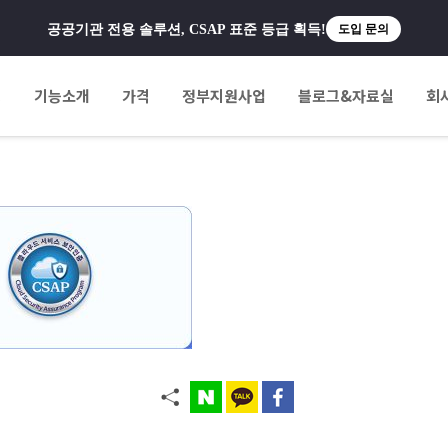
공공기관 전용 솔루션, CSAP 표준 등급 획득!
도입 문의
팅
기능소개
가격
정부지원사업
블로그&자료실
회