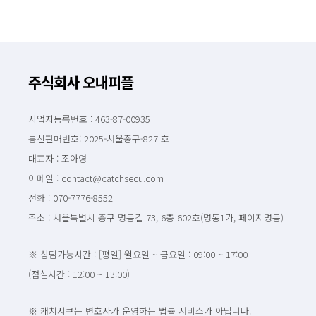
주식회사 오내피플
사업자등록번호 : 463-87-00935
통신판매번호: 2025-서울중구-827 호
대표자 : 조아영
이메일 : contact@catchsecu.com
전화 : 070-7776-8552
주소 : 서울특별시 중구 명동길 73, 6층 602호(명동1가, 페이지명동)
※ 상담가능시간 : [평일] 월요일 ~ 금요일 : 09:00 ~ 17:00
(점심시간 : 12:00 ~ 13:00)
※ 캐치시큐는 변호사가 운영하는 법률 서비스가 아닙니다.