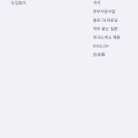
도입문의
가격
정부지원사업
블로그&자료실
자주 묻는 질문
회사소개 & 채용
ENGLISH
日本語