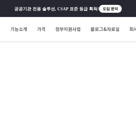
공공기관 전용 솔루션, CSAP 표준 등급 획득!
도입 문의
팅
기능소개
가격
정부지원사업
블로그&자료실
회