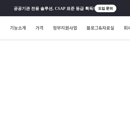
공공기관 전용 솔루션, CSAP 표준 등급 획득!
도입 문의
팅
기능소개
가격
정부지원사업
블로그&자료실
회