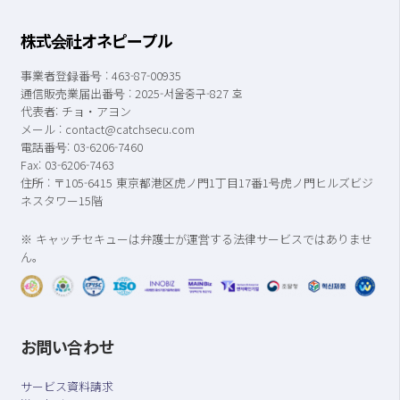
株式会社オネピープル
事業者登録番号 : 463-87-00935
通信販売業届出番号 : 2025-서울중구-827 호
代表者: チョ・アヨン
メール : contact@catchsecu.com
電話番号: 03-6206-7460
Fax: 03-6206-7463
住所 : 〒
105-6415
東京都港
区虎
ノ門
1
丁目
17
番
1
号虎
ノ門ヒルズビジ
ネスタワー
15
階
※ キャッチセキューは弁護士が運営する法律サービスではありませ
ん。
お問い合わせ
サービス資料請求