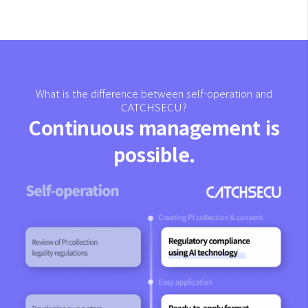
What is the difference between self-operation and
CATCHSECU?
Continuous management is
possible.