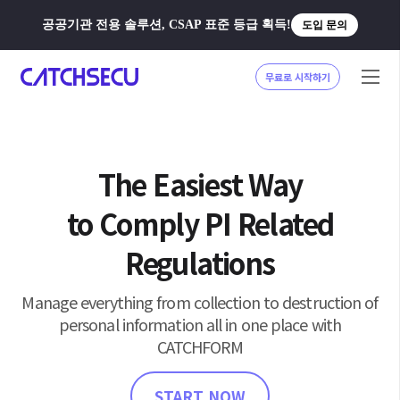
공공기관 전용 솔루션, CSAP 표준 등급 획득!
도입 문의
무료로 시작하기
The Easiest Way
to Comply PI Related
Regulations
Manage everything from collection to destruction of
personal information all in one place with
CATCHFORM
START NOW