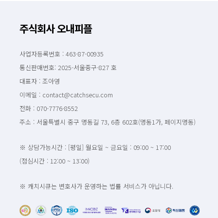
주식회사 오내피플
사업자등록번호 : 463-87-00935
통신판매번호: 2025-서울중구-827 호
대표자 : 조아영
이메일 : contact@catchsecu.com
전화 : 070-7776-8552
주소 : 서울특별시 중구 명동길 73, 6층 602호(명동1가, 페이지명동)
※ 상담가능시간 : [평일] 월요일 ~ 금요일 : 09:00 ~ 17:00
(점심시간 : 12:00 ~ 13:00)
※ 캐치시큐는 변호사가 운영하는 법률 서비스가 아닙니다.