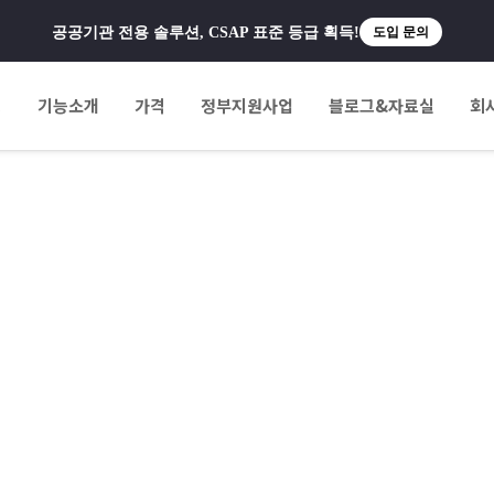
공공기관 전용 솔루션, CSAP 표준 등급 획득!
도입 문의
팅
기능소개
가격
정부지원사업
블로그&자료실
회