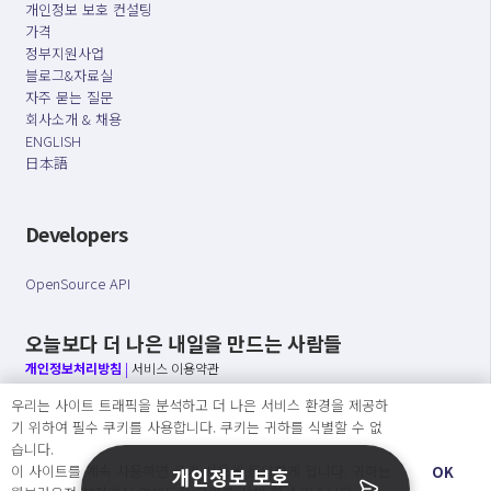
개인정보 보호 컨설팅
가격
정부지원사업
블로그&자료실
자주 묻는 질문
회사소개 & 채용
ENGLISH
日本語
Developers
OpenSource API
오늘보다 더 나은 내일을 만드는 사람들
개인정보처리방침
|
서비스 이용약관
우리는 사이트 트래픽을 분석하고 더 나은 서비스 환경을 제공하
○ 개인정보보호 컴플라이언스를 선도하겠습니다.
기 위하여 필수 쿠키를 사용합니다. 쿠키는 귀하를 식별할 수 없
○ 정보주체의 권리를 보장하겠습니다.
습니다.
○ 기업의 개인정보보호를 위한 효율적 관리를 보장하겠습니다.
이 사이트를 계속 사용하면 쿠키 사용에 동의하게 됩니다. 귀하는
OK
개인정보 보호