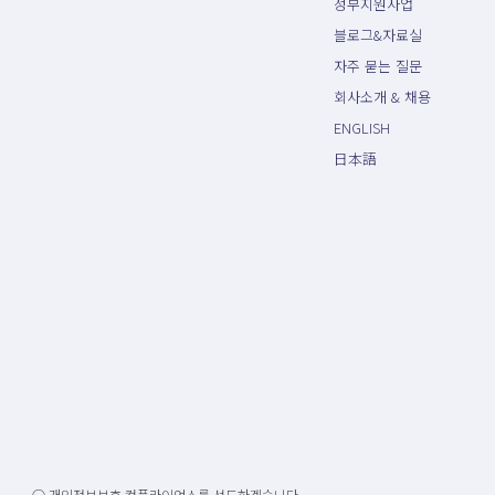
정부지원사업
블로그&자료실
자주 묻는 질문
회사소개 & 채용
ENGLISH
日本語
○ 개인정보보호 컴플라이언스를 선도하겠습니다.