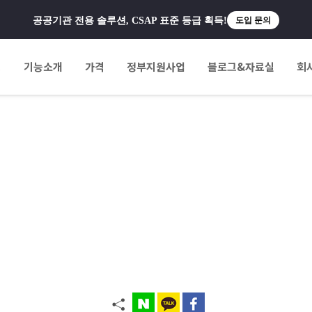
공공기관 전용 솔루션, CSAP 표준 등급 획득!
도입 문의
팅
기능소개
가격
정부지원사업
블로그&자료실
회