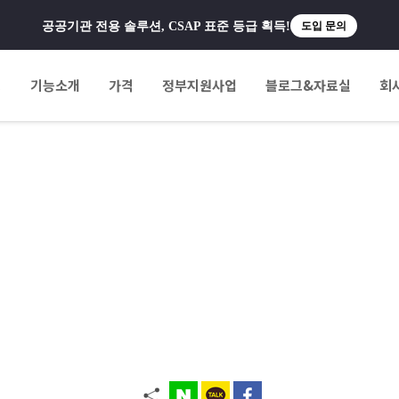
공공기관 전용 솔루션, CSAP 표준 등급 획득!
도입 문의
팅
기능소개
가격
정부지원사업
블로그&자료실
회