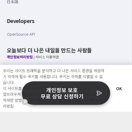
日本語
Developers
OpenSource API
오늘보다 더 나은 내일을 만드는 사람들
개인정보처리방침
|
서비스 이용약관
○ 개인정보보호 컴플라이언스를 선도하겠습니다.
우리는 사이트 트래픽을 분석하고 더 나은 서비스 환경을 제공하
○ 정보주체의 권리를 보장하겠습니다.
기 위하여 필수 쿠키를 사용합니다. 쿠키는 귀하를 식별할 수 없
○ 기업의 개인정보보호를 위한 효율적 관리를 보장하겠습니다.
습니다.
이 사이트를 계속 사용하면 쿠키 사용에 동의하게 됩니다. 귀하는
OK
개인정보 보호
웹브라우져 설정에서 언제든지 쿠키를 삭제 할 수있습니다.
무료 상담 신청하기
자세한 방법은 “개인정보처리방침” 을 참고하세요. →
개인정보처
Copyright Ⓒ
X
리방침
2026 O.NE PEOPLE Co., Ltd. All rights reserved.