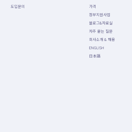
도입문의
가격
정부지원사업
블로그&자료실
자주 묻는 질문
회사소개 & 채용
ENGLISH
日本語