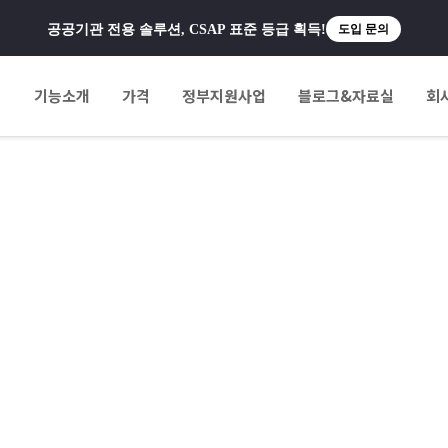
공공기관 전용 솔루션, CSAP 표준 등급 획득!
도입 문의
팅
기능소개
가격
정부지원사업
블로그&자료실
회