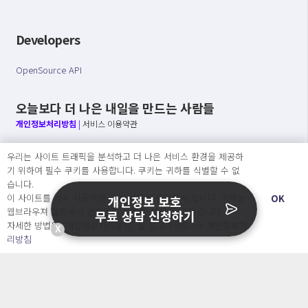
Developers
OpenSource API
오늘보다 더 나은 내일을 만드는 사람들
개인정보처리방침
|
서비스 이용약관
○ 개인정보보호 컴플라이언스를 선도하겠습니다.
우리는 사이트 트래픽을 분석하고 더 나은 서비스 환경을 제공하
○ 정보주체의 권리를 보장하겠습니다.
기 위하여 필수 쿠키를 사용합니다. 쿠키는 귀하를 식별할 수 없
○ 기업의 개인정보보호를 위한 효율적 관리를 보장하겠습니다.
습니다.
이 사이트를 계속 사용하면 쿠키 사용에 동의하게 됩니다. 귀하는
OK
개인정보 보호
웹브라우져 설정에서 언제든지 쿠키를 삭제 할 수있습니다.
무료 상담 신청하기
자세한 방법은 “개인정보처리방침” 을 참고하세요. →
개인정보처
Copyright Ⓒ
X
리방침
2026 O.NE PEOPLE Co., Ltd. All rights reserved.