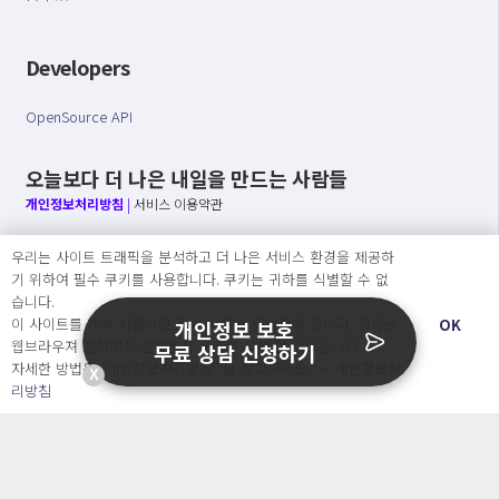
Developers
OpenSource API
오늘보다 더 나은 내일을 만드는 사람들
개인정보처리방침
|
서비스 이용약관
○ 개인정보보호 컴플라이언스를 선도하겠습니다.
우리는 사이트 트래픽을 분석하고 더 나은 서비스 환경을 제공하
○ 정보주체의 권리를 보장하겠습니다.
기 위하여 필수 쿠키를 사용합니다. 쿠키는 귀하를 식별할 수 없
○ 기업의 개인정보보호를 위한 효율적 관리를 보장하겠습니다.
습니다.
이 사이트를 계속 사용하면 쿠키 사용에 동의하게 됩니다. 귀하는
OK
개인정보 보호
웹브라우져 설정에서 언제든지 쿠키를 삭제 할 수있습니다.
무료 상담 신청하기
자세한 방법은 “개인정보처리방침” 을 참고하세요. →
개인정보처
Copyright Ⓒ
X
리방침
2026 O.NE PEOPLE Co., Ltd. All rights reserved.