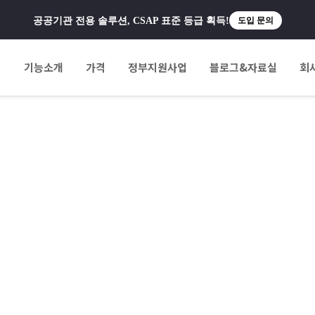
공공기관 전용 솔루션, CSAP 표준 등급 획득!
도입 문의
팅
기능소개
가격
정부지원사업
블로그&자료실
회