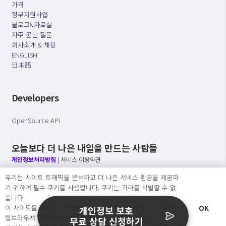
가격
정부지원사업
블로그&자료실
자주 묻는 질문
회사소개 & 채용
ENGLISH
日本語
Developers
OpenSource API
오늘보다 더 나은 내일을 만드는 사람들
개인정보처리방침
|
서비스 이용약관
우리는 사이트 트래픽을 분석하고 더 나은 서비스 환경을 제공하
○ 개인정보보호 컴플라이언스를 선도하겠습니다.
기 위하여 필수 쿠키를 사용합니다. 쿠키는 귀하를 식별할 수 없
○ 정보주체의 권리를 보장하겠습니다.
습니다.
○ 기업의 개인정보보호를 위한 효율적 관리를 보장하겠습니다.
이 사이트를 계속 사용하면 쿠키 사용에 동의하게 됩니다. 귀하는
OK
개인정보 보호
웹브라우져 설정에서 언제든지 쿠키를 삭제 할 수있습니다.
무료 상담 신청하기