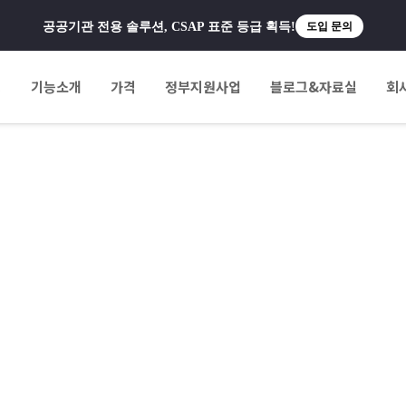
공공기관 전용 솔루션, CSAP 표준 등급 획득!
도입 문의
팅
기능소개
가격
정부지원사업
블로그&자료실
회