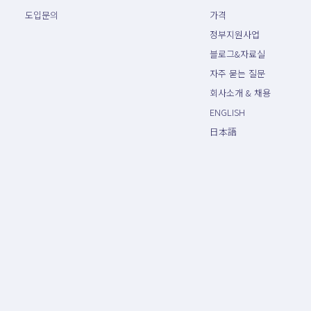
도입문의
가격
정부지원사업
블로그&자료실
자주 묻는 질문
회사소개 & 채용
ENGLISH
日本語