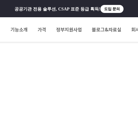
공공기관 전용 솔루션, CSAP 표준 등급 획득!
도입 문의
팅
기능소개
가격
정부지원사업
블로그&자료실
회