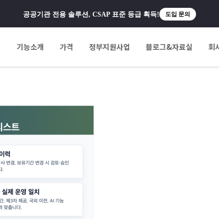
공공기관 전용 솔루션, CSAP 표준 등급 획득!
도입 문의
팅
기능소개
가격
정부지원사업
블로그&자료실
회