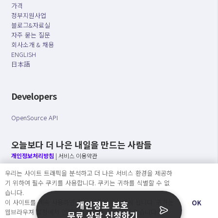
가격
정부지원사업
블로그&자료실
자주 묻는 질문
회사소개 & 채용
ENGLISH
日本語
Developers
OpenSource API
오늘보다 더 나은 내일을 만드는 사람들
개인정보처리방침
|
서비스 이용약관
우리는 사이트 트래픽을 분석하고 더 나은 서비스 환경을 제공하
○ 개인정보보호 컴플라이언스를 선도하겠습니다.
기 위하여 필수 쿠키를 사용합니다. 쿠키는 귀하를 식별할 수 없
○ 정보주체의 권리를 보장하겠습니다.
습니다.
○ 기업의 개인정보보호를 위한 효율적 관리를 보장하겠습니다.
이 사이트를 계속 사용하면 쿠키 사용에 동의하게 됩니다. 귀하는
OK
개인정보 보호
웹브라우져 설정에서 언제든지 쿠키를 삭제 할 수있습니다.
무료 상담 신청하기