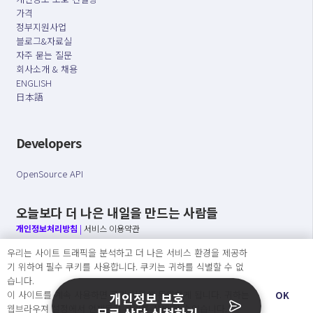
가격
정부지원사업
블로그&자료실
자주 묻는 질문
회사소개 & 채용
ENGLISH
日本語
Developers
OpenSource API
오늘보다 더 나은 내일을 만드는 사람들
개인정보처리방침
|
서비스 이용약관
우리는 사이트 트래픽을 분석하고 더 나은 서비스 환경을 제공하
○ 개인정보보호 컴플라이언스를 선도하겠습니다.
기 위하여 필수 쿠키를 사용합니다. 쿠키는 귀하를 식별할 수 없
○ 정보주체의 권리를 보장하겠습니다.
습니다.
○ 기업의 개인정보보호를 위한 효율적 관리를 보장하겠습니다.
이 사이트를 계속 사용하면 쿠키 사용에 동의하게 됩니다. 귀하는
OK
개인정보 보호
웹브라우져 설정에서 언제든지 쿠키를 삭제 할 수있습니다.
무료 상담 신청하기