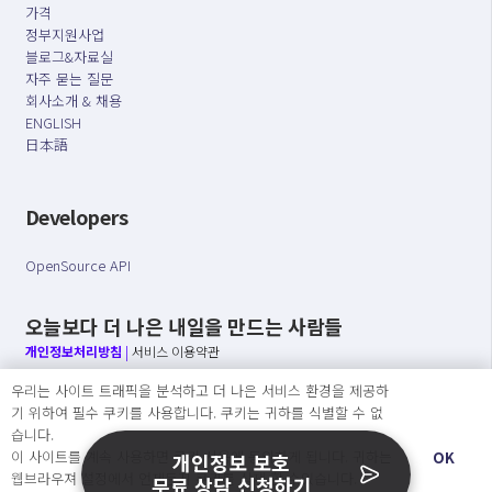
가격
정부지원사업
블로그&자료실
자주 묻는 질문
회사소개 & 채용
ENGLISH
日本語
Developers
OpenSource API
오늘보다 더 나은 내일을 만드는 사람들
개인정보처리방침
|
서비스 이용약관
우리는 사이트 트래픽을 분석하고 더 나은 서비스 환경을 제공하
○ 개인정보보호 컴플라이언스를 선도하겠습니다.
기 위하여 필수 쿠키를 사용합니다. 쿠키는 귀하를 식별할 수 없
○ 정보주체의 권리를 보장하겠습니다.
습니다.
○ 기업의 개인정보보호를 위한 효율적 관리를 보장하겠습니다.
이 사이트를 계속 사용하면 쿠키 사용에 동의하게 됩니다. 귀하는
OK
개인정보 보호
웹브라우져 설정에서 언제든지 쿠키를 삭제 할 수있습니다.
무료 상담 신청하기