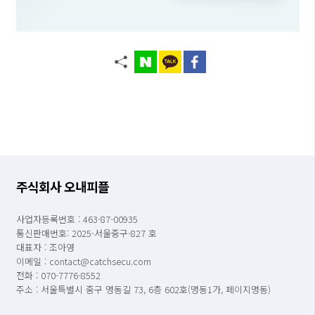
주식회사 오내피플
사업자등록번호 : 463-87-00935
통신판매번호: 2025-서울중구-827 호
대표자 : 조아영
이메일 : contact@catchsecu.com
전화 : 070-7776-8552
주소 : 서울특별시 중구 명동길 73, 6층 602호(명동1가, 페이지명동)