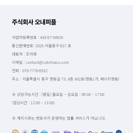
주식회사 오내피플
사업자등록번호 : 463-87-00935
통신판매번호: 2025-서울중구-827 호
대표자 : 조아영
이메일 : contact@catchsecu.com
전화 : 070-7776-8552
주소 : 서울특별시 중구 명동길 73, 6층 602호(명동1가, 페이지명동)
※ 상담가능시간 : [평일] 월요일 ~ 금요일 : 09:00 ~ 17:00
(점심시간 : 12:00 ~ 13:00)
※ 캐치시큐는 변호사가 운영하는 법률 서비스가 아닙니다.