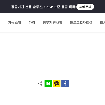
공공기관 전용 솔루션, CSAP 표준 등급 획득!
도입 문의
팅
기능소개
가격
정부지원사업
블로그&자료실
회