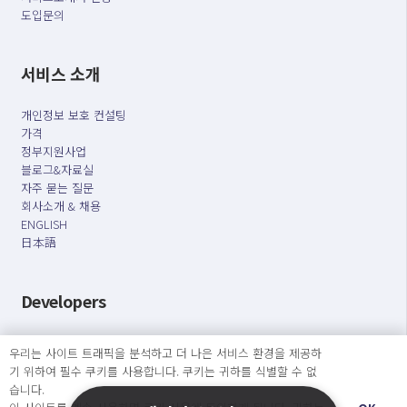
도입문의
서비스 소개
개인정보 보호 컨설팅
가격
정부지원사업
블로그&자료실
자주 묻는 질문
회사소개 & 채용
ENGLISH
日本語
Developers
OpenSource API
우리는 사이트 트래픽을 분석하고 더 나은 서비스 환경을 제공하
기 위하여 필수 쿠키를 사용합니다. 쿠키는 귀하를 식별할 수 없
오늘보다 더 나은 내일을 만드는 사람들
습니다.