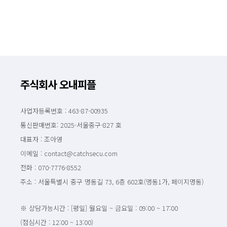
주식회사 오내피플
사업자등록번호 : 463-87-00935
통신판매번호: 2025-서울중구-827 호
대표자 : 조아영
이메일 : contact@catchsecu.com
전화 : 070-7776-8552
주소 : 서울특별시 중구 명동길 73, 6층 602호(명동1가, 페이지명동)
※ 상담가능시간 : [평일] 월요일 ~ 금요일 : 09:00 ~ 17:00
(점심시간 : 12:00 ~ 13:00)