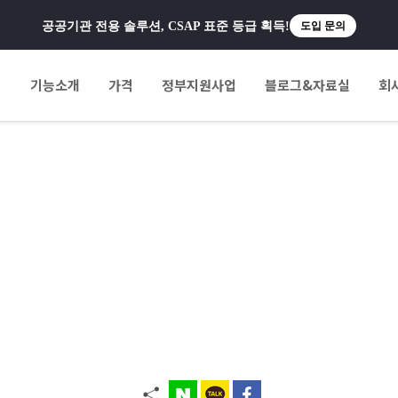
공공기관 전용 솔루션, CSAP 표준 등급 획득!
도입 문의
팅
기능소개
가격
정부지원사업
블로그&자료실
회