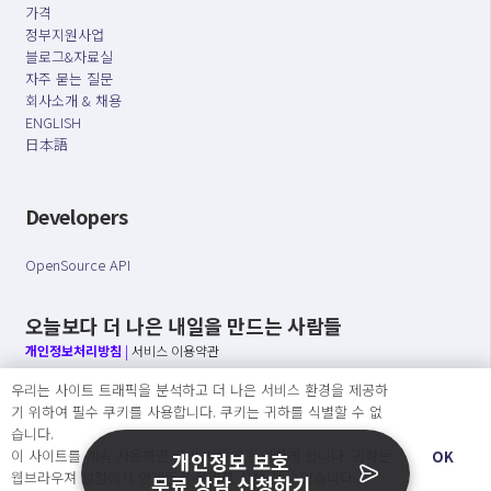
가격
정부지원사업
블로그&자료실
자주 묻는 질문
회사소개 & 채용
ENGLISH
日本語
Developers
OpenSource API
오늘보다 더 나은 내일을 만드는 사람들
개인정보처리방침
|
서비스 이용약관
우리는 사이트 트래픽을 분석하고 더 나은 서비스 환경을 제공하
○ 개인정보보호 컴플라이언스를 선도하겠습니다.
기 위하여 필수 쿠키를 사용합니다. 쿠키는 귀하를 식별할 수 없
○ 정보주체의 권리를 보장하겠습니다.
습니다.
○ 기업의 개인정보보호를 위한 효율적 관리를 보장하겠습니다.
이 사이트를 계속 사용하면 쿠키 사용에 동의하게 됩니다. 귀하는
OK
개인정보 보호
웹브라우져 설정에서 언제든지 쿠키를 삭제 할 수있습니다.
무료 상담 신청하기