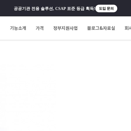
공공기관 전용 솔루션, CSAP 표준 등급 획득!
도입 문의
팅
기능소개
가격
정부지원사업
블로그&자료실
회