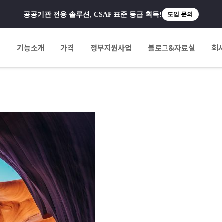
공공기관 전용 솔루션, CSAP 표준 등급 획득!
도입 문의
팅
기능소개
가격
정부지원사업
블로그&자료실
회