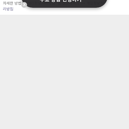
서비스소개서 신청
자세한 방법은 “개인정보처리방침” 을 참고하세요. →
개인정보처
X
도입문의
리방침
서비스 소개
개인정보 보호 컨설팅
가격
정부지원사업
블로그&자료실
자주 묻는 질문
회사소개 & 채용
ENGLISH
日本語
Developers
OpenSource API
오늘보다 더 나은 내일을 만드는 사람들