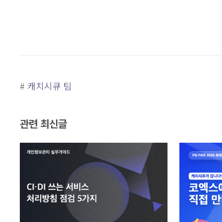
#
캐치시큐 팀
관련 최신글