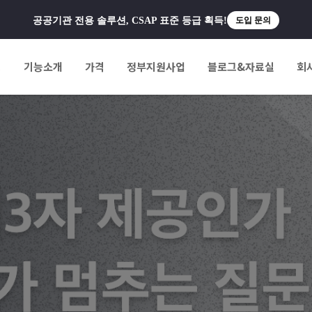
공공기관 전용 솔루션, CSAP 표준 등급 획득!
도입 문의
팅
기능소개
가격
정부지원사업
블로그&자료실
회