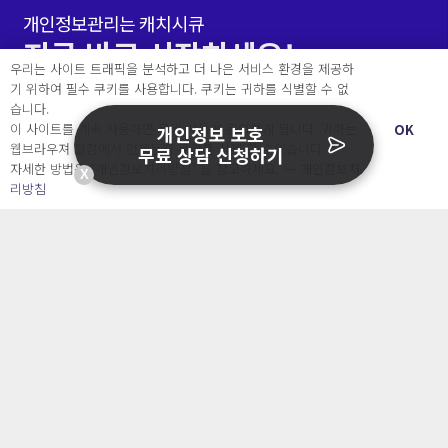
개인정보관리는 캐치시큐
지금 바로 시작하세요!
우리는 사이트 트래픽을 분석하고 더 나은 서비스 환경을 제공하
기 위하여 필수 쿠키를 사용합니다. 쿠키는 귀하를 식별할 수 없
개인정보보호에 고민이 있으신 가요? 언제든지 문의주
습니다.
세요!
이 사이트를 계속 사용하면 쿠키 사용에 동의하게 됩니다. 귀하는
OK
개인정보 보호
웹브라우져 설정에서 언제든지 쿠키를 삭제 할 수있습니다.
무료 상담 신청하기
자세한 방법은 “개인정보처리방침” 을 참고하세요. →
개인정보처
X
리방침
1개월 무료체험하기
전화 상담 요청하기
주식회사 오내피플
사업자등록번호 : 463-87-00935