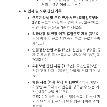
처리 시
2년 이상
보존 권장.
4. 인사 및 노무 관련 기록
근로계약서 및 주요 인사 서류 (퇴직일로부터
3년):
근로계약서, 임금 결정 서류, 고용/해고
관련 서류 등 (근로기준법 제42조)
임금대장 및 연장·야간·휴일근로 기록 (3년):
급여 명세 및 근로 시간 증빙 자료 (근로기준법
제42조)
연말정산 관련 서류 (5년):
원천징수영수증, 공
제 증빙 서류 등 (소득세법 시행령 제198조, 제
208조의2)
4대 보험 관련 서류 (3~5년):
국민연금(5년),
건강·고용·산재보험(3년) 가입 및 탈퇴 관련 서
류
채용 서류 (채용 확정 후 180일):
채용 여부가
확정된 후 구직자가 반환을 청구할 수 있는 기
간 (채용절차법 제11조)
주의:
수집 목적 달성 시(채용 종료 시) 즉시 파
기가 원칙이나, 구직자 반환 청구 대비를 위해
보관함.