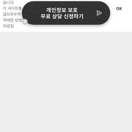
습니다.
이 사이트를 계속 사용하면 쿠키 사용에 동의하게 됩니다. 귀하는
OK
개인정보 보호
웹브라우져 설정에서 언제든지 쿠키를 삭제 할 수있습니다.
무료 상담 신청하기
자세한 방법은 “개인정보처리방침” 을 참고하세요. →
개인정보처
X
리방침
주식회사 오내피플
사업자등록번호 : 463-87-00935
통신판매번호: 2025-서울중구-827 호
대표자 : 조아영
이메일 : contact@catchsecu.com
전화 : 070-7776-8552
주소 : 서울특별시 중구 명동길 73, 6층 602호(명동1가, 페이지명동)
※ 상담가능시간 : [평일] 월요일 ~ 금요일 : 09:00 ~ 17:00
(점심시간 : 12:00 ~ 13:00)