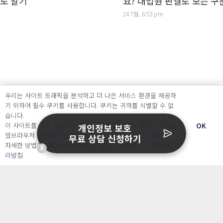
요? 대법원 판결로 보는 구분법
24 7월, 6:53 pm
우리는 사이트 트래픽을 분석하고 더 나은 서비스 환경을 제공하
기 위하여 필수 쿠키를 사용합니다. 쿠키는 귀하를 식별할 수 없
습니다.
이 사이트를 계속 사용하면 쿠키 사용에 동의하게 됩니다. 귀하는
OK
개인정보 보호
웹브라우져 설정에서 언제든지 쿠키를 삭제 할 수있습니다.
무료 상담 신청하기
자세한 방법은 “개인정보처리방침” 을 참고하세요. →
개인정보처
X
리방침
주식회사 오내피플
사업자등록번호 : 463-87-00935
통신판매번호: 2025-서울중구-827 호