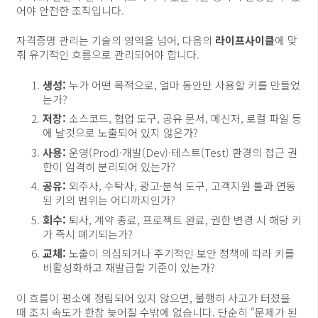
어야 안전한 조직입니다.
자격증명 관리는 기술의 영역을 넘어, 다음의
라이프사이클
에 맞
춰 유기적인 흐름으로 관리되어야 합니다.
생성:
누가 어떤 목적으로, 얼마 동안만 사용할 키를 만들었
는가?
저장:
소스코드, 협업 도구, 공유 문서, 메신저, 로컬 파일 등
에 날것으로 노출되어 있지 않은가?
사용:
운영(Prod)·개발(Dev)·테스트(Test) 환경의 접근 권
한이 엄격히 분리되어 있는가?
공유:
외주사, 수탁사, 광고·분석 도구, 고객지원 툴과 연동
된 키의 범위는 어디까지인가?
회수:
퇴사, 계약 종료, 프로젝트 완료, 권한 변경 시 해당 키
가 즉시 폐기되는가?
교체:
노출이 의심되거나 주기적인 보안 정책에 따라 키를
비활성화하고 재발급할 기준이 있는가?
이 흐름이 평소에 정립되어 있지 않으면, 불행히 사고가 터졌을
때 조치 속도가 한참 늦어질 수밖에 없습니다. 단순히 “문제가 된