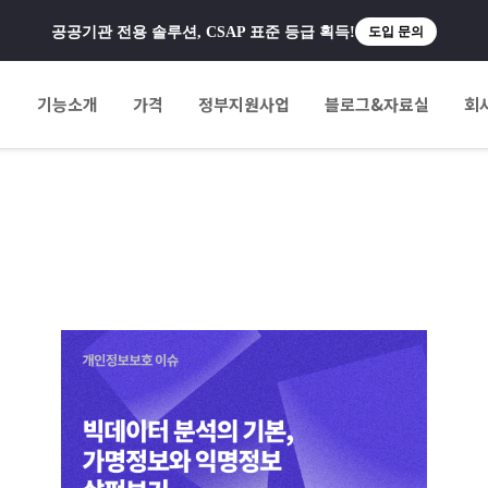
공공기관 전용 솔루션, CSAP 표준 등급 획득!
도입 문의
팅
기능소개
가격
정부지원사업
블로그&자료실
회