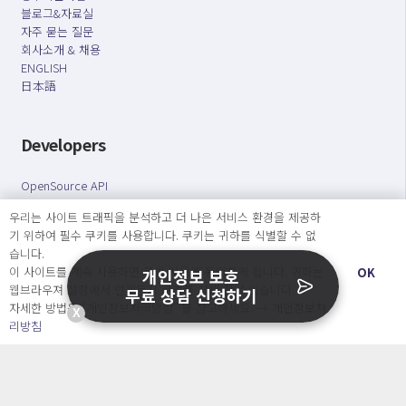
블로그&자료실
자주 묻는 질문
회사소개 & 채용
ENGLISH
日本語
Developers
OpenSource API
우리는 사이트 트래픽을 분석하고 더 나은 서비스 환경을 제공하
오늘보다 더 나은 내일을 만드는 사람들
기 위하여 필수 쿠키를 사용합니다. 쿠키는 귀하를 식별할 수 없
습니다.
개인정보처리방침
|
서비스 이용약관
이 사이트를 계속 사용하면 쿠키 사용에 동의하게 됩니다. 귀하는
OK
개인정보 보호
웹브라우져 설정에서 언제든지 쿠키를 삭제 할 수있습니다.
무료 상담 신청하기
○ 개인정보보호 컴플라이언스를 선도하겠습니다.
자세한 방법은 “개인정보처리방침” 을 참고하세요. →
개인정보처
○ 정보주체의 권리를 보장하겠습니다.
X
리방침
○ 기업의 개인정보보호를 위한 효율적 관리를 보장하겠습니다.
Copyright Ⓒ