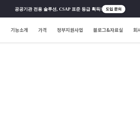
공공기관 전용 솔루션, CSAP 표준 등급 획득!
도입 문의
팅
기능소개
가격
정부지원사업
블로그&자료실
회