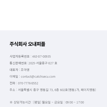
주식회사 오내피플
사업자등록번호 : 463-87-00935
통신판매번호: 2025-서울중구-827 호
대표자 : 조아영
이메일 : contact@catchsecu.com
전화 : 070-7776-8552
주소 : 서울특별시 중구 명동길 73, 6층 602호(명동1가, 페이지명동)
※ 상담가능시간 : [평일] 월요일 ~ 금요일 : 09:00 ~ 17:00