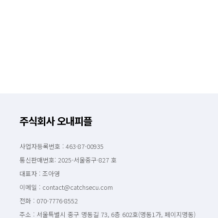
주식회사 오내피플
사업자등록번호 : 463-87-00935
통신판매번호: 2025-서울중구-827 호
대표자 : 조아영
이메일 : contact@catchsecu.com
전화 : 070-7776-8552
주소 : 서울특별시 중구 명동길 73, 6층 602호(명동1가, 페이지명동)