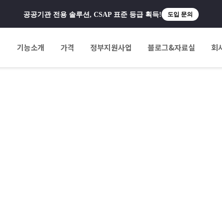
공공기관 전용 솔루션, CSAP 표준 등급 획득!
도입 문의
팅
기능소개
가격
정부지원사업
블로그&자료실
회