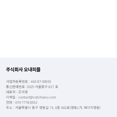
주식회사 오내피플
사업자등록번호 : 463-87-00935
통신판매번호: 2025-서울중구-827 호
대표자 : 조아영
이메일 : contact@catchsecu.com
전화 : 070-7776-8552
주소 : 서울특별시 중구 명동길 73, 6층 602호(명동1가, 페이지명동)