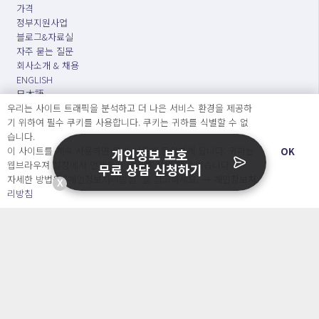
가격
정부지원사업
블로그&자료실
자주 묻는 질문
회사소개 & 채용
ENGLISH
日本語
우리는 사이트 트래픽을 분석하고 더 나은 서비스 환경을 제공하
기 위하여 필수 쿠키를 사용합니다. 쿠키는 귀하를 식별할 수 없
습니다.
Developers
이 사이트를 계속 사용하면 쿠키 사용에 동의하게 됩니다. 귀하는
OK
개인정보 보호
웹브라우져 설정에서 언제든지 쿠키를 삭제 할 수있습니다.
무료 상담 신청하기
OpenSource API
자세한 방법은 “개인정보처리방침” 을 참고하세요. →
개인정보처
X
리방침
오늘보다 더 나은 내일을 만드는 사람들
개인정보처리방침
|
서비스 이용약관
○ 개인정보보호 컴플라이언스를 선도하겠습니다.
○ 정보주체의 권리를 보장하겠습니다.
○ 기업의 개인정보보호를 위한 효율적 관리를 보장하겠습니다.