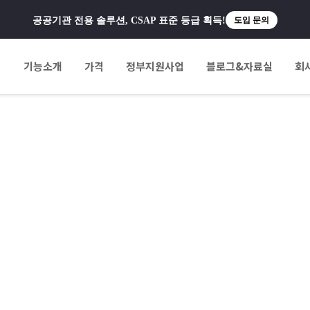
공공기관 전용 솔루션, CSAP 표준 등급 획득!
도입 문의
팅
기능소개
가격
정부지원사업
블로그&자료실
회