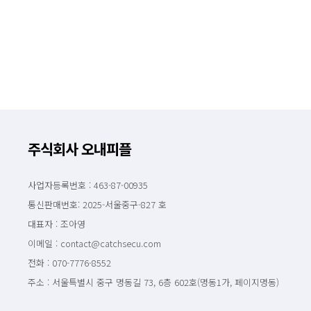
주식회사 오내피플
사업자등록번호 : 463-87-00935
통신판매번호: 2025-서울중구-827 호
대표자 : 조아영
이메일 : contact@catchsecu.com
전화 : 070-7776-8552
주소 : 서울특별시 중구 명동길 73, 6층 602호(명동1가, 페이지명동)