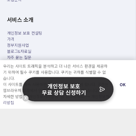
서비스 소개
개인정보 보호 컨설팅
가격
정부지원사업
블로그&자료실
자주 묻는 질문
회사소개 & 채용
우리는 사이트 트래픽을 분석하고 더 나은 서비스 환경을 제공하
ENGLISH
기 위하여 필수 쿠키를 사용합니다. 쿠키는 귀하를 식별할 수 없
日本語
습니다.
이 사이트를 계속 사용하면 쿠키 사용에 동의하게 됩니다. 귀하는
OK
개인정보 보호
웹브라우져 설정에서 언제든지 쿠키를 삭제 할 수있습니다.
무료 상담 신청하기
Developers
자세한 방법은 “개인정보처리방침” 을 참고하세요. →
개인정보처
X
리방침
OpenSource API
오늘보다 더 나은 내일을 만드는 사람들
개인정보처리방침
|
서비스 이용약관