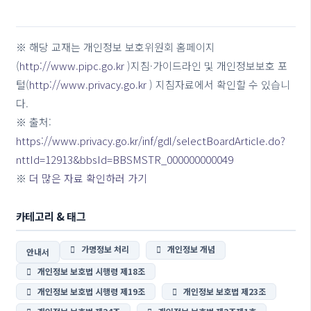
※ 해당 교재는 개인정보 보호위원회 홈페이지
(
http://www.pipc.go.kr
)지침·가이드라인 및 개인정보보호 포
털(
http://www.privacy.go.kr
) 지침자료에서 확인할 수 있습니
다.
※ 출처:
https://www.privacy.go.kr/inf/gdl/selectBoardArticle.do?
nttId=12913&bbsId=BBSMSTR_000000000049
※
더 많은 자료 확인하러 가기
카테고리 & 태그
가명정보 처리
개인정보 개념
안내서
개인정보 보호법 시행령 제18조
개인정보 보호법 시행령 제19조
개인정보 보호법 제23조