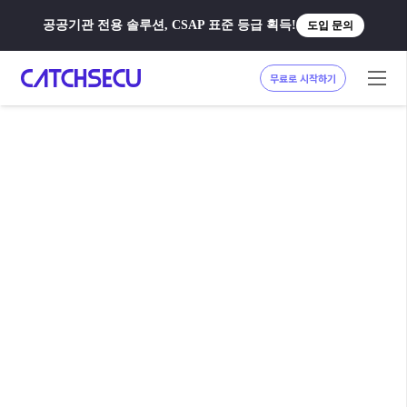
공공기관 전용 솔루션, CSAP 표준 등급 획득!
도입 문의
무료로 시작하기