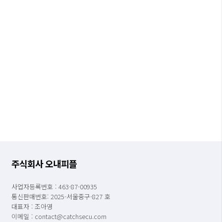
주식회사 오내피플
사업자등록번호 : 463-87-00935
통신판매번호: 2025-서울중구-827 호
대표자 : 조아영
이메일 : contact@catchsecu.com