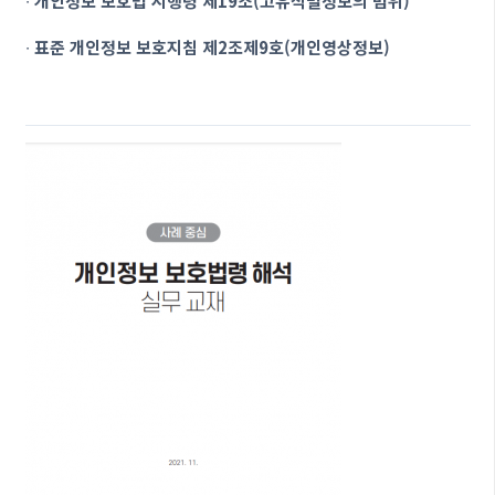
∙
개인정보 보호법 시행령 제19조(고유식별정보의 범위)
∙
표준 개인정보 보호지침 제2조제9호(개인영상정보)