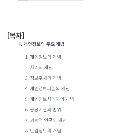
[목차]
I. 개인정보의 주요 개념
개인정보의 개념
처리의 개념
정보주체의 개념
개인정보파일의 개념
개인정보처리자의 개념
공공기관의 범위
과학적 연구의 개념
민감정보의 개념