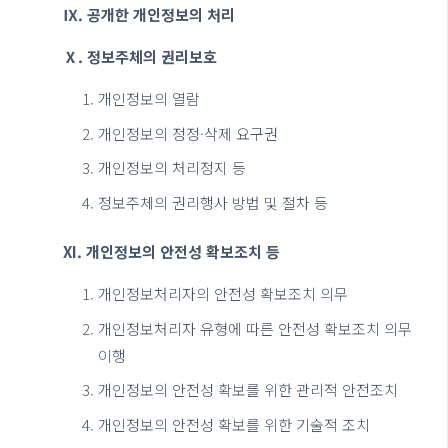
Ⅸ. 공개한 개인정보의 처리
Ⅹ. 정보주체의 권리보호
개인정보의 열람
개인정보의 정정·삭제 요구권
개인정보의 처리정지 등
정보주체의 권리행사 방법 및 절차 등
XI. 개인정보의 안전성 확보조치 등
개인정보처리자의 안전성 확보조치 의무
개인정보처리자 유형에 따른 안전성 확보조치 의무
이행
개인정보의 안전성 확보를 위한 관리적 안전조치
개인정보의 안전성 확보를 위한 기술적 조치