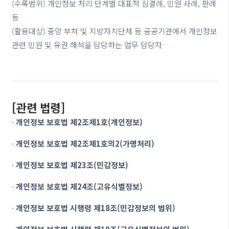
(수록범위) 개인정보 처리 단계별 대표적 심결례, 민원 사례, 판례
등
(활용대상) 중앙 부처 및 지방자치단체 등 공공기관에서 개인정보
관련 민원 및 유권 해석을 담당하는 업무 담당자
[관련 법령]
∙
개인정보 보호법 제2조제1호(개인정보)
∙
개인정보 보호법 제2조제1호의2(가명처리)
∙
개인정보 보호법 제23조(민감정보)
∙
개인정보 보호법 제24조(고유식별정보)
∙
개인정보 보호법 시행령 제18조(민감정보의 범위)