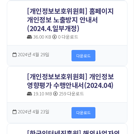
[개인정보보호위원회] 홈페이지
개인정보 노출방지 안내서
(2024.4.일부개정)
36.00 KB
0 다운로드
2024년 4월 29일
다운로드
[개인정보보호위원회] 개인정보
영향평가 수행안내서(2024.04)
19.10 MB
259 다운로드
2024년 4월 23일
다운로드
[한국인터넷진흥원] 해외사업자의