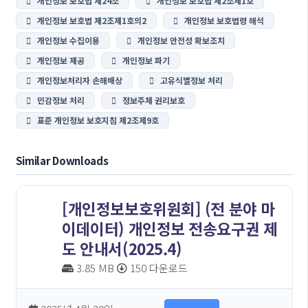
개인정보 보호법 제24조
개인정보 보호법 제2조제1호
개인정보 보호법 제2조제1호의2
개인정보 보호법령 해석
개인정보 수집이용
개인정보 안전성 확보조치
개인정보 제공
개인정보 파기
개인정보처리자 손해배상
고유식별정보 처리
민감정보 처리
정보주체 권리보호
표준 개인정보 보호지침 제2조제9호
Similar Downloads
[개인정보보호위원회] (전 분야 마
이데이터) 개인정보 전송요구권 제
도 안내서(2025.4)
3.85 MB
150 다운로드