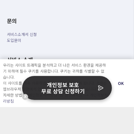
문의
서비스소개서 신청
도입문의
서비스 소개
우리는 사이트 트래픽을 분석하고 더 나은 서비스 환경을 제공하
기 위하여 필수 쿠키를 사용합니다. 쿠키는 귀하를 식별할 수 없
개인정보 보호 컨설팅
습니다.
가격
이 사이트를 계속 사용하면 쿠키 사용에 동의하게 됩니다. 귀하는
OK
개인정보 보호
정부지원사업
웹브라우져 설정에서 언제든지 쿠키를 삭제 할 수있습니다.
무료 상담 신청하기
블로그&자료실
자세한 방법은 “개인정보처리방침” 을 참고하세요. →
개인정보처
자주 묻는 질문
X
리방침
회사소개 & 채용
ENGLISH
日本語