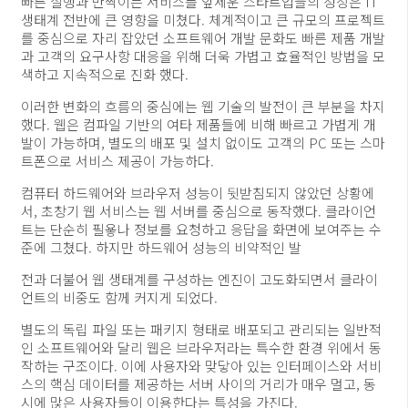
빠른 실행과 반짝이는 서비스를 앞세운 스타트업들의 성장은 IT
생태계 전반에 큰 영향을 미쳤다. 체계적이고 큰 규모의 프로젝트
를 중심으로 자리 잡았던 소프트웨어 개발 문화도 빠른 제품 개발
과 고객의 요구사항 대응을 위해 더욱 가볍고 효율적인 방법을 모
색하고 지속적으로 진화 했다.
이러한 변화의 흐름의 중심에는 웹 기술의 발전이 큰 부분을 차지
했다. 웹은 컴파일 기반의 여타 제품들에 비해 빠르고 가볍게 개
발이 가능하며, 별도의 배포 및 설치 없이도 고객의 PC 또는 스마
트폰으로 서비스 제공이 가능하다.
컴퓨터 하드웨어와 브라우저 성능이 뒷받침되지 않았던 상황에
서, 초창기 웹 서비스는 웹 서버를 중심으로 동작했다. 클라이언
트는 단순히 필욯나 정보를 요청하고 응답을 화면에 보여주는 수
준에 그쳤다. 하지만 하드웨어 성능의 비약적인 발
전과 더불어 웹 생태계를 구성하는 엔진이 고도화되면서 클라이
언트의 비중도 함께 커지게 되었다.
별도의 독립 파일 또는 패키지 형태로 배포되고 관리되는 일반적
인 소프트웨어와 달리 웹은 브라우저라는 특수한 환경 위에서 동
작하는 구조이다. 이에 사용자와 맞닿아 있는 인터페이스와 서비
스의 핵심 데이터를 제공하는 서버 사이의 거리가 매우 멀고, 동
시에 많은 사용자들이 이용한다는 특성을 가진다.