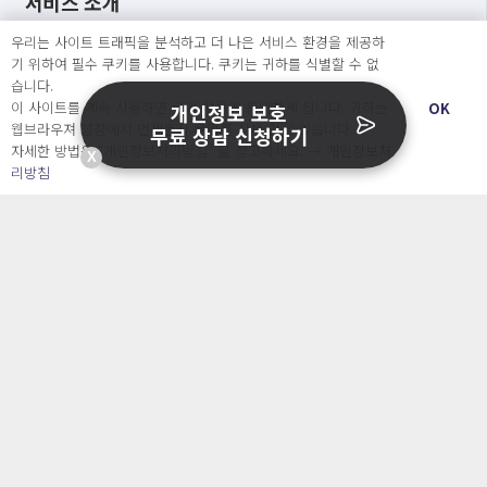
서비스 소개
우리는 사이트 트래픽을 분석하고 더 나은 서비스 환경을 제공하
개인정보 보호 컨설팅
기 위하여 필수 쿠키를 사용합니다. 쿠키는 귀하를 식별할 수 없
가격
습니다.
정부지원사업
이 사이트를 계속 사용하면 쿠키 사용에 동의하게 됩니다. 귀하는
OK
개인정보 보호
블로그&자료실
웹브라우져 설정에서 언제든지 쿠키를 삭제 할 수있습니다.
무료 상담 신청하기
자주 묻는 질문
자세한 방법은 “개인정보처리방침” 을 참고하세요. →
개인정보처
X
회사소개 & 채용
리방침
ENGLISH
日本語
Developers
OpenSource API
오늘보다 더 나은 내일을 만드는 사람들
개인정보처리방침
|
서비스 이용약관
○ 개인정보보호 컴플라이언스를 선도하겠습니다.
○ 정보주체의 권리를 보장하겠습니다.