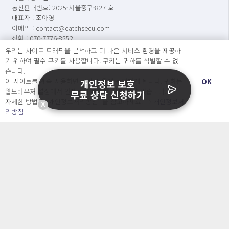
통신판매번호: 2025-서울중구-827 호
대표자 : 조아영
이메일 : contact@catchsecu.com
전화 : 070-7776-8552
주소 : 서울특별시 중구 명동길 73, 6층 602호(명동1가, 페이지명동)
우리는 사이트 트래픽을 분석하고 더 나은 서비스 환경을 제공하
기 위하여 필수 쿠키를 사용합니다. 쿠키는 귀하를 식별할 수 없
※ 상담가능시간 : [평일] 월요일 ~ 금요일 : 09:00 ~ 17:00
습니다.
(점심시간 : 12:00 ~ 13:00)
이 사이트를 계속 사용하면 쿠키 사용에 동의하게 됩니다. 귀하는
OK
개인정보 보호
웹브라우져 설정에서 언제든지 쿠키를 삭제 할 수있습니다.
무료 상담 신청하기
자세한 방법은 “개인정보처리방침” 을 참고하세요. →
개인정보처
※ 캐치시큐는 변호사가 운영하는 법률 서비스가 아닙니다.
X
리방침
문의
서비스소개서 신청