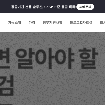
공공기관 전용 솔루션, CSAP 표준 등급 획득!
도입 문의
팅
기능소개
가격
정부지원사업
블로그&자료실
회